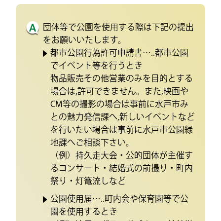
団体等で公園を使用する際は下記の提出
をお願いいたします。
都市公園行為許可申請書…..都市公園
でイベント等を行うとき
物品販売その他営業のみを目的とする
場合は,許可できません。また,映画や
CM等の撮影の場合は事前に水戸市み
との魅力発信課へ,新しいイベントなど
を行いたい場合は事前に水戸市公園緑
地課へご相談下さい。
（例）持久走大会・公的団体が主催す
るコンサート・結婚式の前撮り・町内
祭り・灯篭流しなど
公園使用届…..町内会や保育園等で公
園を使用するとき