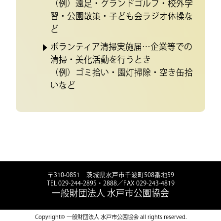
（例）遠足・グランドゴルフ・校外学
習・公園散策・子ども会ラジオ体操な
ど
ボランティア清掃実施届…企業等での
清掃・美化活動を行うとき
（例）ゴミ拾い・園灯掃除・空き缶拾
いなど
〒310-0851 茨城県水戸市千波町508番地59
TEL 029-244-2895・2888／FAX 029-243-4819
一般財団法人 水戸市公園協会
Copyright© 一般財団法人 水戸市公園協会 all rights reserved.