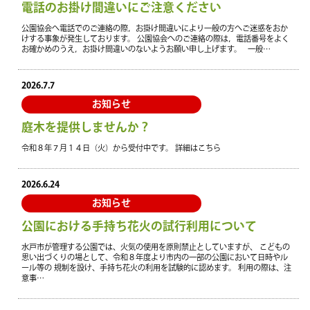
電話のお掛け間違いにご注意ください
公園協会へ電話でのご連絡の際，お掛け間違いにより一般の方へご迷惑をおか
けする事象が発生しております。 公園協会へのご連絡の際は，電話番号をよく
お確かめのうえ，お掛け間違いのないようお願い申し上げます。 一般…
2026.7.7
お知らせ
庭木を提供しませんか？
令和８年７月１４日（火）から受付中です。 詳細はこちら
2026.6.24
お知らせ
公園における手持ち花火の試行利用について
水戸市が管理する公園では、火気の使用を原則禁止としていますが、 こどもの
思い出づくりの場として、令和８年度より市内の一部の公園において日時やル
ール等の 規制を設け、手持ち花火の利用を試験的に認めます。 利用の際は、注
意事…