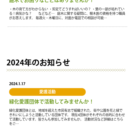
庭木でお困りなことはありませんか？
・木の育て方がわからない ・剪定てどうすればいいの？ ・葉の一部が枯れてい
る！病気かな？ などなど… 庭木に関する疑問に、樹木医の資格を持つ職員
がお答えします。 毎週火・木曜日に、対面か電話での相談が可能…
2024年のお知らせ
2024.1.17
愛護活動
緑化愛護団体で活動してみませんか！
緑化愛護団体とは，地域を超えた市民有志で組織された，街や公園を花と緑で
きれいにしようと活動している団体です。 現在4団体がそれぞれの目的に合わせ
て活動しています。皆さんも参加してみませんか。 活動状況など詳細はこちら
をご…